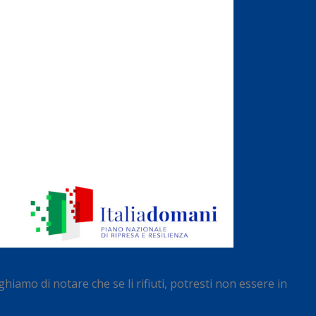
hiamo di notare che se li rifiuti, potresti non essere in