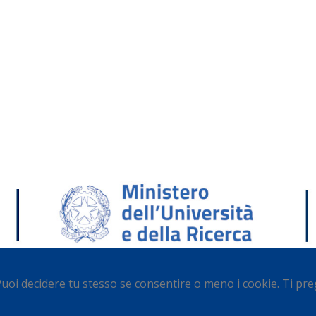
Puoi decidere tu stesso se consentire o meno i cookie. Ti preg